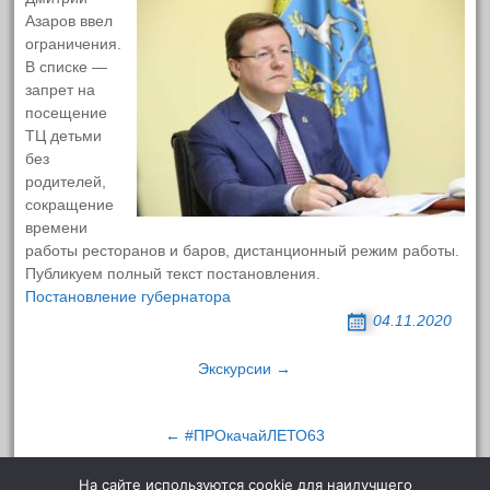
образовательной организацией
Родительская суббота
Азаров ввел
ограничения.
Моя школа
Документы
В списке —
ПФО
запрет на
Образование
посещение
О налогах
ТЦ детьми
Внеурочная деятельность
Прививайся!
без
родителей,
Образовательные стандарты и
Безопасный интернет
сокращение
требования
Госуслуги Дом
времени
работы ресторанов и баров, дистанционный режим работы.
Руководство
Публикуем полный текст постановления.
Постановление губернатора
Педагогический состав
04.11.2020
Материально-техническое
Навигация
Экскурсии →
обеспечение и оснащенность
по
записям
образовательного процесса.
← #ПРОкачайЛЕТО63
Доступная среда
На сайте используются cookie для наилучшего