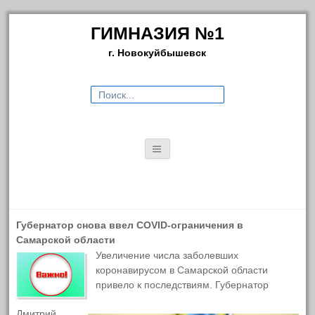
ГИМНАЗИЯ №1
г. Новокуйбышевск
Искать:
ГЛАВНАЯ
СВЕДЕНИЯ ОБ ОБРАЗОВАТЕЛЬНОЙ
Губернатор снова ввел COVID-ограничения в
Свежие новости
Самарской области
ОРГАНИЗАЦИИ
Увеличение числа заболевших
Травматизм на каникулах
коронавирусом в Самарской области
Основные сведения
Осторожно, мошенники!
привело к последствиям. Губернатор
Структура и органы управления
Конкурс рекламы
Дмитрий