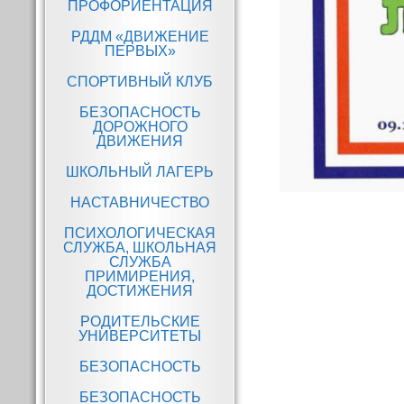
ПРОФОРИЕНТАЦИЯ
услуги
РДДМ «ДВИЖЕНИЕ
Финансово-
ПЕРВЫХ»
хозяйственная
деятельность
СПОРТИВНЫЙ КЛУБ
Вакантные места для
БЕЗОПАСНОСТЬ
приема (перевода)
ДОРОЖНОГО
ДВИЖЕНИЯ
Стипендии и иные
виды материальной
ШКОЛЬНЫЙ ЛАГЕРЬ
поддержки
НАСТАВНИЧЕСТВО
Международное
сотрудничество
ПСИХОЛОГИЧЕСКАЯ
СЛУЖБА, ШКОЛЬНАЯ
Навигация
Организация питания 
СЛУЖБА
образовательной
по
ПРИМИРЕНИЯ,
организации
ДОСТИЖЕНИЯ
записям
РОДИТЕЛЬСКИЕ
УНИВЕРСИТЕТЫ
БЕЗОПАСНОСТЬ
БЕЗОПАСНОСТЬ