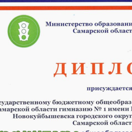
Внеурочная
деятельность
в