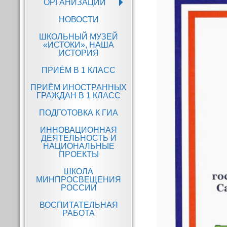
ОРГАНИЗАЦИИ
Структура и органы
управления
НОВОСТИ
образовательной
организацией
ШКОЛЬНЫЙ МУЗЕЙ
«ИСТОКИ», НАША
Документы
ИСТОРИЯ
Образование
ПРИЁМ В 1 КЛАСС
Образовательные
ПРИЁМ ИНОСТРАННЫХ
стандарты и
ГРАЖДАН В 1 КЛАСС
требования
ПОДГОТОВКА К ГИА
Руководство
ИННОВАЦИОННАЯ
Педагогический соста
ДЕЯТЕЛЬНОСТЬ И
НАЦИОНАЛЬНЫЕ
Материально-
ПРОЕКТЫ
техническое
обеспечение и
ШКОЛА
оснащенность
МИНПРОСВЕЩЕНИЯ
образовательного
РОССИИ
процесса. Доступная
среда
ВОСПИТАТЕЛЬНАЯ
РАБОТА
Платные
образовательные